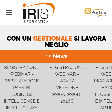
Open menu
CON UN
GESTIONALE
SI LAVORA
MEGLIO
Iris
News
REGISTRAZIONE
REGISTRAZIONE
REGIST
WEBINAR -
WEBINAR -
WEBI
PRESENTAZIONE
NOVITA'
RICONCI
PASS-BI
VERSIONE
BANC
BUSINESS
2026A-2026B-
FLUSSI 
INTELLIGENCE E
2026C
E INTE
INTELLIGENZA
ARTIF