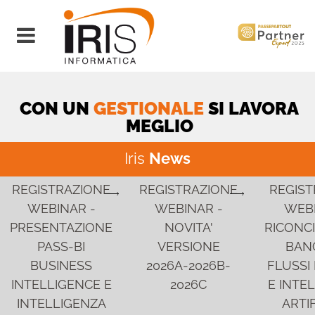
Open menu
CON UN
GESTIONALE
SI LAVORA
MEGLIO
Iris
News
REGISTRAZIONE
REGISTRAZIONE
REGIST
WEBINAR -
WEBINAR -
WEBI
PRESENTAZIONE
NOVITA'
RICONCI
PASS-BI
VERSIONE
BANC
BUSINESS
2026A-2026B-
FLUSSI 
INTELLIGENCE E
2026C
E INTE
INTELLIGENZA
ARTIF