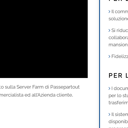
Il comm
soluzion
Si ridu
collabor
mansion
Fideliz
PER 
to sulla Server Farm di Passepartout
I docum
rcialista ed all’Azienda cliente,
per lo s
trasferim
Il sist
disponib