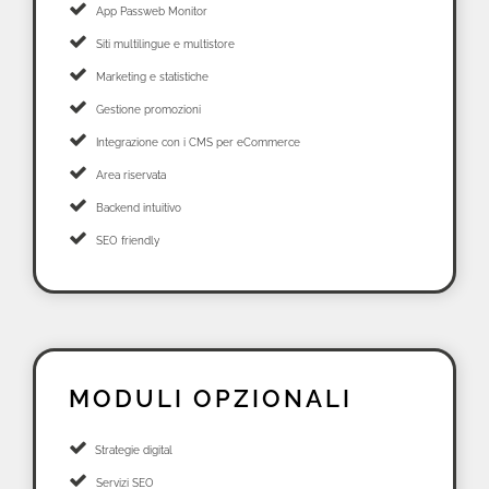
App Passweb Monitor
Siti multilingue e multistore
Marketing e statistiche
Gestione promozioni
Integrazione con i CMS per eCommerce
Area riservata
Backend intuitivo
SEO friendly
MODULI OPZIONALI
Strategie digital
Servizi SEO