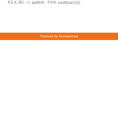
R.E.A. BO - n. 346808 - P.IVA. 04185240373
Powered by
Passepartout