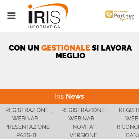
Open menu
CON UN
GESTIONALE
SI LAVORA
MEGLIO
Iris
News
REGISTRAZIONE
REGISTRAZIONE
REGIST
WEBINAR -
WEBINAR -
WEBI
PRESENTAZIONE
NOVITA'
RICONCI
PASS-BI
VERSIONE
BANC