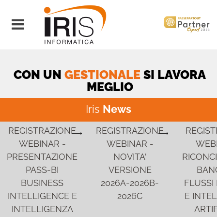
Open menu
CON UN
GESTIONALE
SI LAVORA
MEGLIO
Iris
News
REGISTRAZIONE
REGISTRAZIONE
REGIST
WEBINAR -
WEBINAR -
WEBI
PRESENTAZIONE
NOVITA'
RICONCI
PASS-BI
VERSIONE
BANC
BUSINESS
2026A-2026B-
FLUSSI 
INTELLIGENCE E
2026C
E INTE
INTELLIGENZA
ARTIF