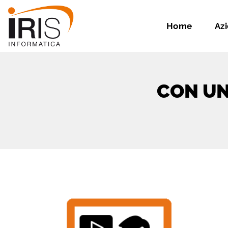
Home
Az
CON U