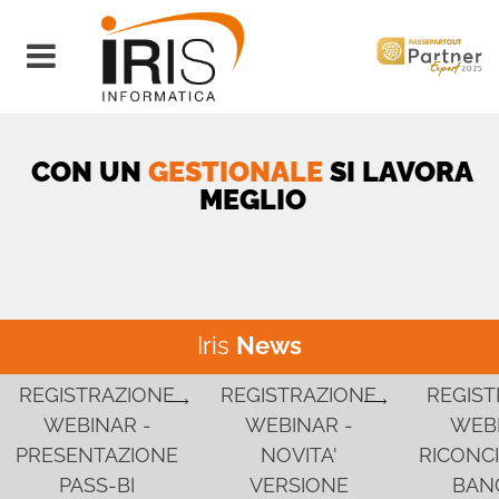
Open menu
CON UN
GESTIONALE
SI LAVORA
MEGLIO
Iris
News
REGISTRAZIONE
REGISTRAZIONE
REGIST
WEBINAR -
WEBINAR -
WEBI
PRESENTAZIONE
NOVITA'
RICONCI
PASS-BI
VERSIONE
BANC