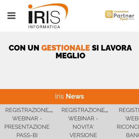
Open menu
CON UN
GESTIONALE
SI LAVORA
MEGLIO
Iris
News
REGISTRAZIONE
REGISTRAZIONE
REGIST
WEBINAR -
WEBINAR -
WEBI
PRESENTAZIONE
NOVITA'
RICONCI
PASS-BI
VERSIONE
BANC