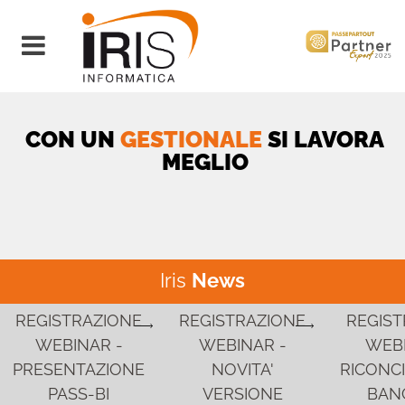
Open menu
CON UN
GESTIONALE
SI LAVORA
MEGLIO
Iris
News
REGISTRAZIONE
REGISTRAZIONE
REGIST
WEBINAR -
WEBINAR -
WEBI
PRESENTAZIONE
NOVITA'
RICONCI
PASS-BI
VERSIONE
BANC